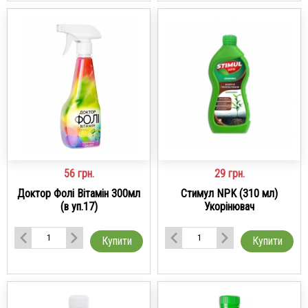
56
грн.
29
грн.
Доктор Фолі Вітамін 300мл
Стимул NPK (310 мл)
(в уп.17)
Укорінювач
Купити
Купити