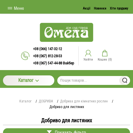
Меню
Акції
Новинки
Хіти продажу
+38 (066) 147-32-12
+38 (067) 812-28-53
Увійти
Кошик (
0
)
+38 (067) 547-44-88 Вайбер
Каталог
Каталог
/
ДОБРИВА
/
Добрива для кімнатних рослин
/
Добриво для листяних
Добриво для листяних
Показать фільтр