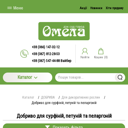
Меню
Акції
Новинки
Хіти продажу
+38 (066) 147-32-12
+38 (067) 812-28-53
Увійти
Кошик (
0
)
+38 (067) 547-44-88 Вайбер
Каталог
Каталог
/
ДОБРИВА
/
Для декоративних рослин
/
Добриво для сурфіній, петуній та пеларгоній
Добриво для сурфіній, петуній та пеларгоній
Показать фільтр