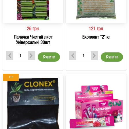
26
грн.
121
грн.
Палички Чистий лист
Екоплант "2" кг
Універсальні 30шт
Купити
Купити
Хіт