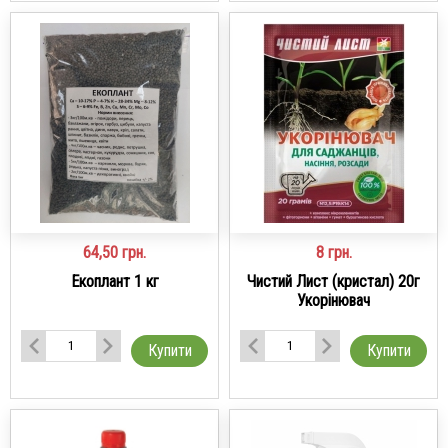
64,50
грн.
8
грн.
Екоплант 1 кг
Чистий Лист (кристал) 20г
Укорінювач
Купити
Купити