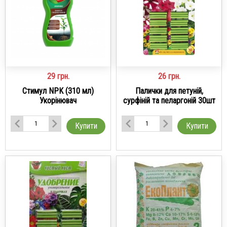
29
грн.
26
грн.
Стимул NPK (310 мл)
Палички для петуній,
Укорінювач
сурфіній та пеларгоній 30шт
Купити
Купити