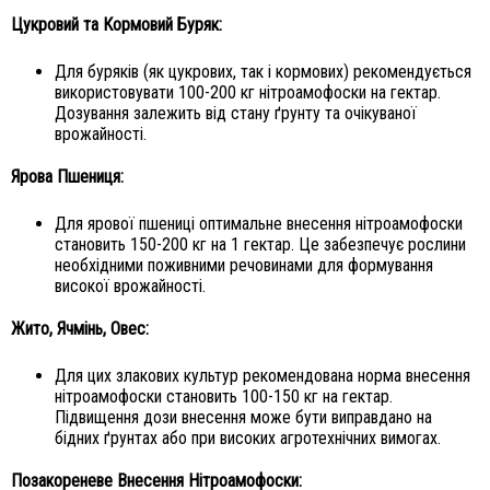
Цукровий та Кормовий Буряк:
Для буряків (як цукрових, так і кормових) рекомендується
використовувати 100-200 кг нітроамофоски на гектар.
Дозування залежить від стану ґрунту та очікуваної
врожайності.
Ярова Пшениця:
Для ярової пшениці оптимальне внесення нітроамофоски
становить 150-200 кг на 1 гектар. Це забезпечує рослини
необхідними поживними речовинами для формування
високої врожайності.
Жито, Ячмінь, Овес:
Для цих злакових культур рекомендована норма внесення
нітроамофоски становить 100-150 кг на гектар.
Підвищення дози внесення може бути виправдано на
бідних ґрунтах або при високих агротехнічних вимогах.
Позакореневе Внесення Нітроамофоски: