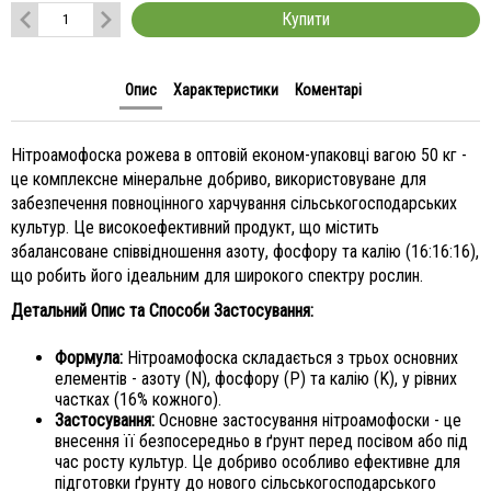
Купити
Опис
Характеристики
Коментарі
Нітроамофоска рожева в оптовій економ-упаковці вагою 50 кг -
це комплексне мінеральне добриво, використовуване для
забезпечення повноцінного харчування сільськогосподарських
культур. Це високоефективний продукт, що містить
збалансоване співвідношення азоту, фосфору та калію (16:16:16),
що робить його ідеальним для широкого спектру рослин.
Детальний Опис та Способи Застосування:
Формула:
Нітроамофоска складається з трьох основних
елементів - азоту (N), фосфору (P) та калію (K), у рівних
частках (16% кожного).
Застосування:
Основне застосування нітроамофоски - це
внесення її безпосередньо в ґрунт перед посівом або під
час росту культур. Це добриво особливо ефективне для
підготовки ґрунту до нового сільськогосподарського