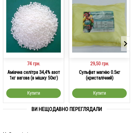
74
грн.
29,50
грн.
Аміачна селітра 34,4% азот
Сульфат магнію 0.5кг
1кг вагова (в мішку 50кг)
(кристалічний)
Купити
Купити
ВИ НЕЩОДАВНО ПЕРЕГЛЯДАЛИ