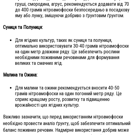
груші, смородина, агрус, рекомендується додавати від 70
до 400 грамів нітроамофоски безпосередньо в посадкову
яму або лунку, змішуючи добриво з ґрунтовим ґрунтом.
Суниця та Полуниця:
Для ягідних культур, таких як суниця та полуниця,
оптимально використовувати 30-40 грамів нітроамофоски
на один метр довжини ряду. Це забезпечить рослини
необхідними поживними речовинами для формування
великих та смачних ягід.
Малина та Ожина:
Для малини та ожини рекомендується вносити 40-50
грамів нітроамофоски на один погонний метр ряду. Це
сприяє кращому росту, розвитку та підвищенню
врожайності цих ягідних культур.
Важливо зазначити, що перед використанням нітроамофоски
необхідно провести аналіз ґрунту, щоб забезпечити оптимальний
баланс поживних речовин. Надмірне використання добрив може