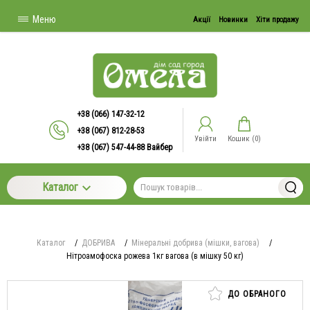
Меню
Акції
Новинки
Хіти продажу
+38 (066) 147-32-12
+38 (067) 812-28-53
Увійти
Кошик (
0
)
+38 (067) 547-44-88 Вайбер
Каталог
Каталог
/
ДОБРИВА
/
Мінеральні добрива (мішки, вагова)
/
Нітроамофоска рожева 1кг вагова (в мішку 50 кг)
ДО ОБРАНОГО