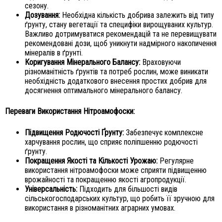
сезону.
Дозування:
Необхідна кількість добрива залежить від типу
ґрунту, стану вегетації та специфіки вирощуваних культур.
Важливо дотримуватися рекомендацій та не перевищувати
рекомендовані дози, щоб уникнути надмірного накопичення
мінералів в ґрунті.
Коригування Мінерального Балансу:
Враховуючи
різноманітність ґрунтів та потреб рослин, може виникати
необхідність додаткового внесення простих добрив для
досягнення оптимального мінерального балансу.
Переваги Використання Нітроамофоски:
Підвищення Родючості Ґрунту:
Забезпечує комплексне
харчування рослин, що сприяє поліпшенню родючості
ґрунту.
Покращення Якості та Кількості Урожаю:
Регулярне
використання нітроамофоски може сприяти підвищенню
врожайності та покращенню якості агропродукції.
Універсальність:
Підходить для більшості видів
сільськогосподарських культур, що робить її зручною для
використання в різноманітних аграрних умовах.