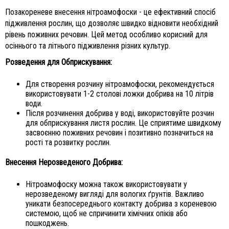
Позакореневе внесення нітроамофоски - це ефективний спосіб
підживлення рослин, що дозволяє швидко відновити необхідний
рівень поживних речовин. Цей метод особливо корисний для
осіннього та літнього підживлення різних культур.
Розведення для Обприскування:
Для створення розчину нітроамофоски, рекомендується
використовувати 1-2 столові ложки добрива на 10 літрів
води.
Після розчинення добрива у воді, використовуйте розчин
для обприскування листя рослин. Це сприятиме швидкому
засвоєнню поживних речовин і позитивно позначиться на
рості та розвитку рослин.
Внесення Нерозведеного Добрива:
Нітроамофоску можна також використовувати у
нерозведеному вигляді для вологих ґрунтів. Важливо
уникати безпосереднього контакту добрива з кореневою
системою, щоб не спричинити хімічних опіків або
пошкоджень.