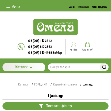
Меню
Акції
Новинки
Хіти продажу
+38 (066) 147-32-12
+38 (067) 812-28-53
Увійти
Кошик (
0
)
+38 (067) 547-44-88 Вайбер
Каталог
Каталог
/
ГОРЩИКИ
/
Керамічні горщики
/
Циліндр
Циліндр
Показать фільтр