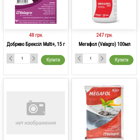
48
грн.
247
грн.
Добриво Брексіл Multi+, 15 г
Мегафол (Valagro) 100мл
Купити
Купити