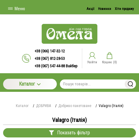
Меню
Акції
Новинки
Хіти продажу
+38 (066) 147-32-12
+38 (067) 812-28-53
Увійти
Кошик (
0
)
+38 (067) 547-44-88 Вайбер
Каталог
Каталог
/
ДОБРИВА
/
Добриво пакетоване
/
Valagro (Італія)
Valagro (Італія)
Показать фільтр