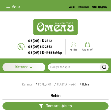
Меню
Акції
Новинки
Хіти продажу
+38 (066) 147-32-12
+38 (067) 812-28-53
Увійти
Кошик (
0
)
+38 (067) 547-44-88 Вайбер
Каталог
Каталог
/
ГОРЩИКИ
/
PLASTIA (Чехія)
/
Robin
Robin
Показать фільтр