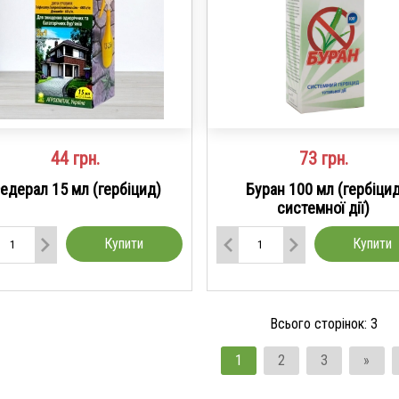
44
грн.
73
грн.
едерал 15 мл (гербіцид)
Буран 100 мл (гербіци
системної дії)
Купити
Купити
Всього сторінок:
3
1
2
3
»