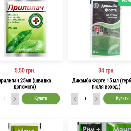
НОВ
5,50
грн.
34
грн.
прилипач 25мл (швидка
Дикамба Форте 15 мл (гер
допомога)
після всход.)
Купити
Купити