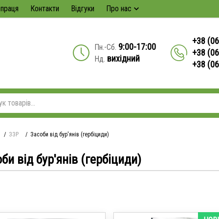
впраця
Контакти
Відгуки
Про нас
+38 (06
9:00-17:00
Пн.-Сб.
+38 (06
вихідний
Нд.
+38 (0
/
ЗЗР
/
Засоби від бур'янів (гербіциди)
би від бур'янів (гербіциди)