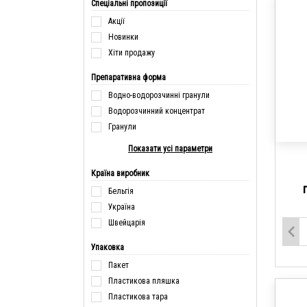
Спеціальні пропозиції
Акції
Новинки
Хіти продажу
Препаративна форма
Водно-водорозчинні гранули
Водорозчинний концентрат
Гранули
Показати усі параметри
Країна виробник
Бельгія
Україна
Швейцарія
Упаковка
Пакет
Пластикова пляшка
Пластикова тара