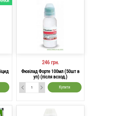
ИНКИ
246
грн.
біцид
Фюзілад Форте 100мл (50шт в
уп) (після всход.)
Купити