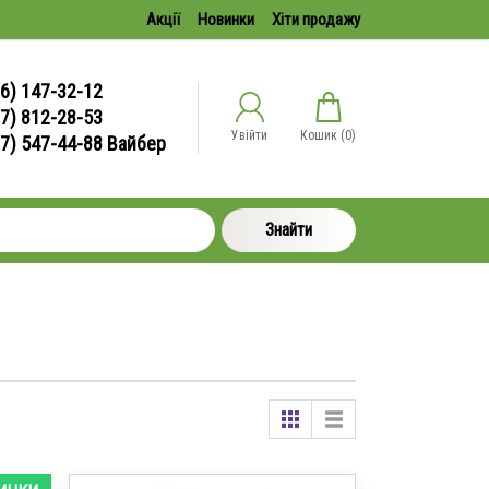
Акції
Новинки
Хіти продажу
6) 147-32-12
7) 812-28-53
Увійти
Кошик (
0
)
67) 547-44-88 Вайбер
Знайти