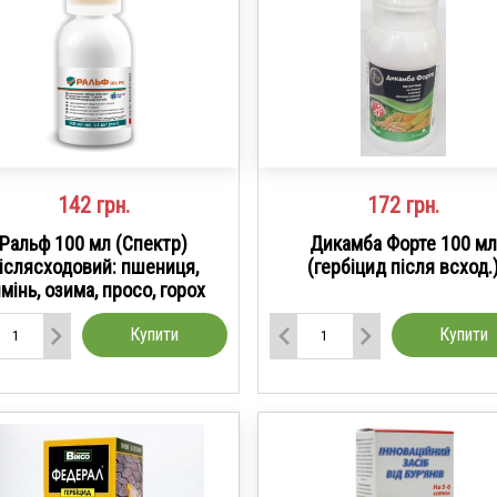
142
грн.
172
грн.
Ральф 100 мл (Спектр)
Дикамба Форте 100 мл
іслясходовий: пшениця,
(гербіцид після всход.
мінь, озима, просо, горох
Купити
Купити