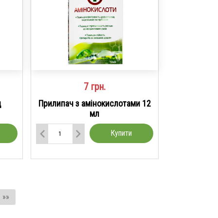
7
грн.
д
Прилипач з амінокислотами 12
мл
Купити
»»