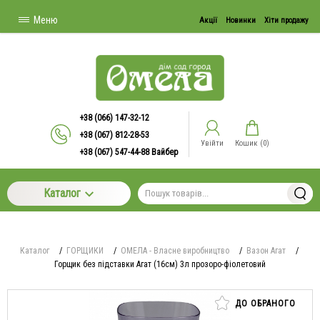
Меню
Акції
Новинки
Хіти продажу
+38 (066) 147-32-12
+38 (067) 812-28-53
Увійти
Кошик (
0
)
+38 (067) 547-44-88 Вайбер
Каталог
Каталог
/
ГОРЩИКИ
/
ОМЕЛА - Власне виробництво
/
Вазон Агат
/
Горщик без підставки Агат (16см) 3л прозоро-фіолетовий
ДО ОБРАНОГО