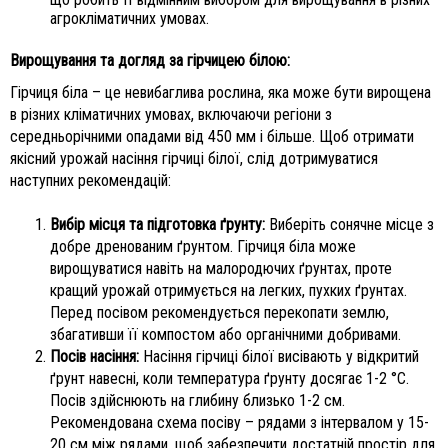
агрокліматичних умовах.
Вирощування та догляд за гірчицею білою:
Гірчиця біла – це невибаглива рослина, яка може бути вирощена
в різних кліматичних умовах, включаючи регіони з
середньорічними опадами від 450 мм і більше. Щоб отримати
якісний урожай насіння гірчиці білої, слід дотримуватися
наступних рекомендацій:
Вибір місця та підготовка ґрунту:
Виберіть сонячне місце з
добре дренованим ґрунтом. Гірчиця біла може
вирощуватися навіть на малородючих ґрунтах, проте
кращий урожай отримується на легких, пухких ґрунтах.
Перед посівом рекомендується перекопати землю,
збагативши її компостом або органічними добривами.
Посів насіння:
Насіння гірчиці білої висівають у відкритий
ґрунт навесні, коли температура ґрунту досягає 1-2 °С.
Посів здійснюють на глибину близько 1-2 см.
Рекомендована схема посіву – рядами з інтервалом у 15-
20 см між рядами, щоб забезпечити достатній простір для