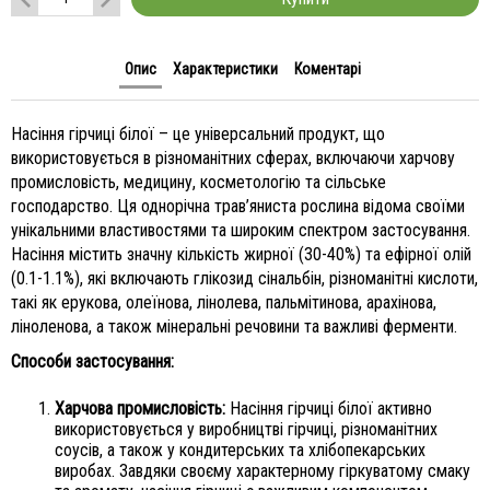
Опис
Характеристики
Коментарі
Насіння гірчиці білої – це універсальний продукт, що
використовується в різноманітних сферах, включаючи харчову
промисловість, медицину, косметологію та сільське
господарство. Ця однорічна трав’яниста рослина відома своїми
унікальними властивостями та широким спектром застосування.
Насіння містить значну кількість жирної (30-40%) та ефірної олій
(0.1-1.1%), які включають глікозид сінальбін, різноманітні кислоти,
такі як ерукова, олеїнова, лінолева, пальмітинова, арахінова,
ліноленова, а також мінеральні речовини та важливі ферменти.
Способи застосування:
Харчова промисловість:
Насіння гірчиці білої активно
використовується у виробництві гірчиці, різноманітних
соусів, а також у кондитерських та хлібопекарських
виробах. Завдяки своєму характерному гіркуватому смаку