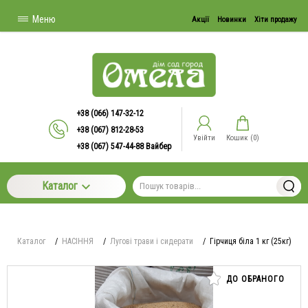
Меню
Акції
Новинки
Хіти продажу
+38 (066) 147-32-12
+38 (067) 812-28-53
Увійти
Кошик (
0
)
+38 (067) 547-44-88 Вайбер
Каталог
Каталог
/
НАСІННЯ
/
Лугові трави і сидерати
/
Гірчиця біла 1 кг (25кг)
ДО ОБРАНОГО