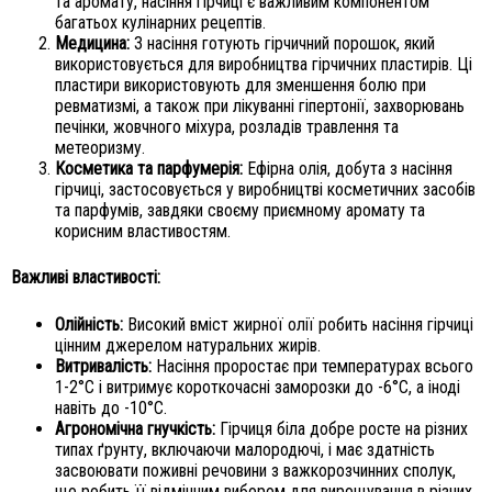
та аромату, насіння гірчиці є важливим компонентом
багатьох кулінарних рецептів.
Медицина:
З насіння готують гірчичний порошок, який
використовується для виробництва гірчичних пластирів. Ці
пластири використовують для зменшення болю при
ревматизмі, а також при лікуванні гіпертонії, захворювань
печінки, жовчного міхура, розладів травлення та
метеоризму.
Косметика та парфумерія:
Ефірна олія, добута з насіння
гірчиці, застосовується у виробництві косметичних засобів
та парфумів, завдяки своєму приємному аромату та
корисним властивостям.
Важливі властивості:
Олійність:
Високий вміст жирної олії робить насіння гірчиці
цінним джерелом натуральних жирів.
Витривалість:
Насіння проростає при температурах всього
1-2°С і витримує короткочасні заморозки до -6°С, а іноді
навіть до -10°С.
Агрономічна гнучкість:
Гірчиця біла добре росте на різних
типах ґрунту, включаючи малородючі, і має здатність
засвоювати поживні речовини з важкорозчинних сполук,
що робить її відмінним вибором для вирощування в різних