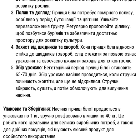
розвитку рослин.
Полив та догляд:
Гірчиця біла потребує помірного поливу,
особливо у період бутонізації та цвітіння. Уникайте
перезволоження ґрунту. Регулярно прополюйте ділянку,
щоб позбутися бур'янів та забезпечити достатньо
простору для розвитку культури.
Захист від шкідників та хвороб:
Хоча гірчиця біла відносно
стійка до шкідників і хвороб, слід стежити за появою ознак
ураження та своєчасно вживати заходів для їх контролю.
Збір урожаю:
Вегетаційний період гірчиці білої становить
65-70 днів. Збір урожаю насіння проводиться, коли стручки
починають жовтіти, але ще не відкрилися. Стручки
збирають, сушать, а потім обмолочують для вилучення
насіння.
Упаковка та Зберігання:
Насіння гірчиці білої продається в
упаковках по 1 кг, зручно розфасовано в мішки по 40 кг. Це
робить його ідеальним для великих виробничих потреб, а також
для дрібних покупців, які шукають якісний продукт для
особистого використання.