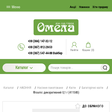
Меню
Акції
Новинки
Хіти продажу
+38 (066) 147-32-12
+38 (067) 812-28-53
Увійти
Кошик (
0
)
+38 (067) 547-44-88 Вайбер
Каталог
Каталог
/
НАСІННЯ
/
Насіння пакетоване
/
Квіти
/
Багаторічні квіти
/
Фізаліс декоративний 0,1 г (411585)
ДО ОБРАНОГО