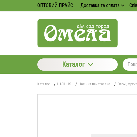
ОПТОВИЙ ПРАЙС
Доставка та оплата
Спі
Каталог
Каталог
/
НАСІННЯ
/
Насіння пакетоване
/
Овочі, фрукт