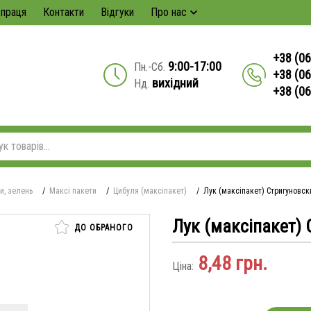
впраця
Контакти
Відгуки
Про нас
+38 (06
9:00-17:00
Пн.-Сб.
+38 (06
вихідний
Нд.
+38 (0
и, зелень
/
Максі пакети
/
Цибуля (максіпакет)
/
Лук (максіпакет) Стригуновский
Лук (максіпакет) 
ДО ОБРАНОГО
8,48
грн.
Ціна: