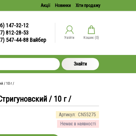
Акції
Новинки
Хіти продажу
6) 147-32-12
7) 812-28-53
Увійти
Кошик (
0
)
67) 547-44-88 Вайбер
Знайти
 / 10 г /
Стригуновский / 10 г /
Артикул:
CN55275
Немає в наявності