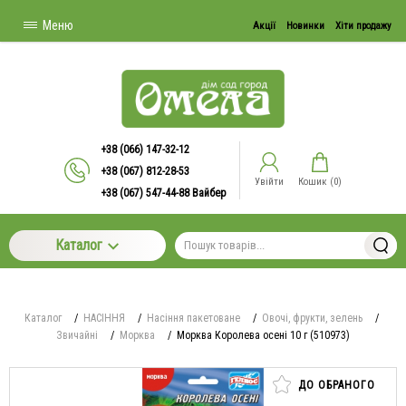
Меню
Акції
Новинки
Хіти продажу
+38 (066) 147-32-12
+38 (067) 812-28-53
Увійти
Кошик (
0
)
+38 (067) 547-44-88 Вайбер
Каталог
Каталог
/
НАСІННЯ
/
Насіння пакетоване
/
Овочі, фрукти, зелень
/
Звичайні
/
Морква
/
Морква Королева осені 10 г (510973)
ДО ОБРАНОГО