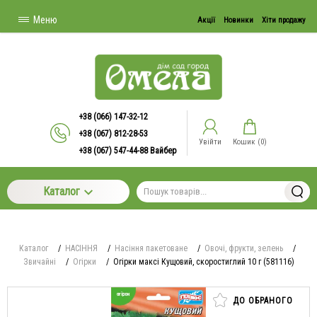
Меню
Акції
Новинки
Хіти продажу
+38 (066) 147-32-12
+38 (067) 812-28-53
Увійти
Кошик (
0
)
+38 (067) 547-44-88 Вайбер
Каталог
Каталог
/
НАСІННЯ
/
Насіння пакетоване
/
Овочі, фрукти, зелень
/
Звичайні
/
Огірки
/
Огірки максі Кущовий, скоростиглий 10 г (581116)
ДО ОБРАНОГО