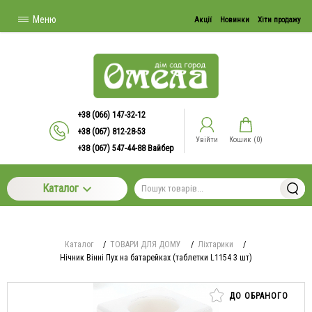
Меню
Акції
Новинки
Хіти продажу
+38 (066) 147-32-12
+38 (067) 812-28-53
Увійти
Кошик (
0
)
+38 (067) 547-44-88 Вайбер
Каталог
Каталог
/
ТОВАРИ ДЛЯ ДОМУ
/
Ліхтарики
/
Нічник Вінні Пух на батарейках (таблетки L1154 3 шт)
ДО ОБРАНОГО